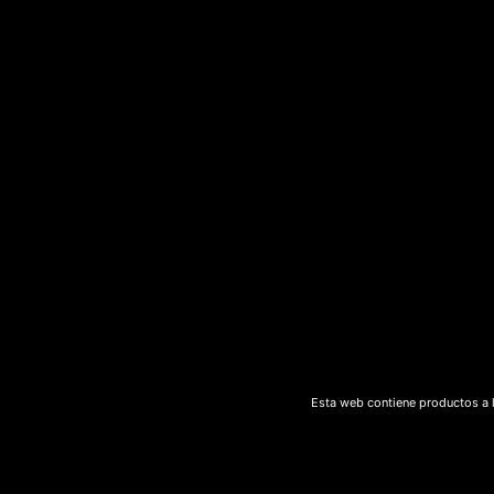
Esta web contiene productos a 